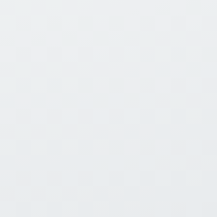
03
Aplicación técnica
Proyectos de agua potable, drenaje urbano,
saneamiento, movilidad e infraestructura
hidráulica.