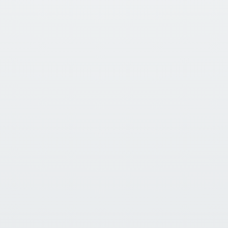
02
Principio de Certeza Máxima
Enfoque probabilístico para representar
procesos naturales con mayor consistencia
física.