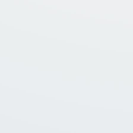
01
MIT-Q
Modelación estocástica de tormentas intensas
para análisis hidrológico, planificación urbana y
diseño hidráulico en Quito.